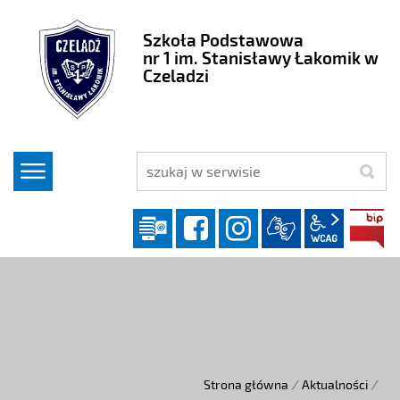
Szkoła Podstawowa
nr 1 im. Stanisławy Łakomik w
Czeladzi
szukaj
Dziennik elektroniczny
facebook
instagram
wcag2.1
Strona główna
/
Aktualności
/